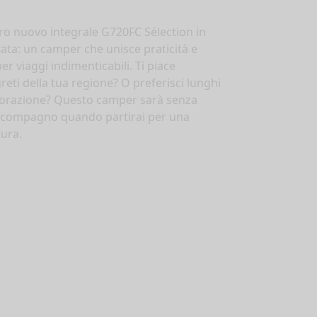
tro nuovo integrale G720FC Sélection in
tata: un camper che unisce praticità e
mpervans
er viaggi indimenticabili. Ti piace
Selezionare
greti della tua regione? O preferisci lunghi
plorazione? Questo camper sarà senza
o compagno quando partirai per una
ura.