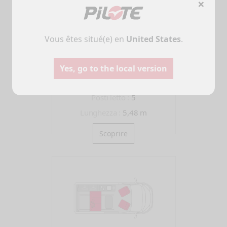
×
Vous êtes situé(e) en
United States
.
CAMPERVAN
CV545BC
Yes, go to the local version
EVIDENCE
Campers
Furgon
Posti letto :
5
Selezionare
Selezionare
Lunghezza :
5,48 m
Scoprire