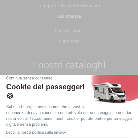
Integrali – Pacchetto Freedom
Assistenza
Concessionari
Confronto
I nostri cataloghi
Volete essere sempre aggiornati sulla nostra flotta?
Scaricate il nostro catalogo 2026.
Scaricare