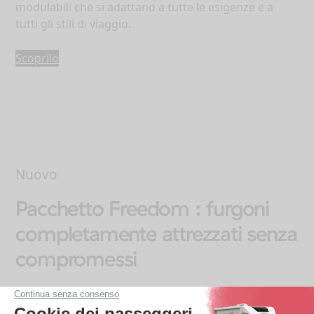
modulabili che si adattano a tutte le esigenze e a
tutti gli stili di viaggio.
Scoprilo
Nuovo
Pacchetto Freedom : furgoni
completamente attrezzati senza
compromessi
Per offrirvi dei furgoni trasformati completamente
attrezzati, confortevoli e perfettamente ottimizzati,