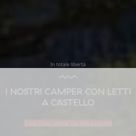
In totale libertà
I NOSTRI CAMPER CON LETTI
A CASTELLO
Trova il mio camper con letti a castello