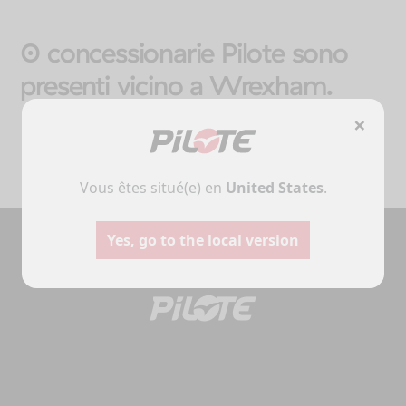
0 concessionarie Pilote sono
presenti vicino a Wrexham.
×
Vous êtes situé(e) en
United States
.
Yes, go to the local version
Campers
Furgon
Selezionare
Selezionare