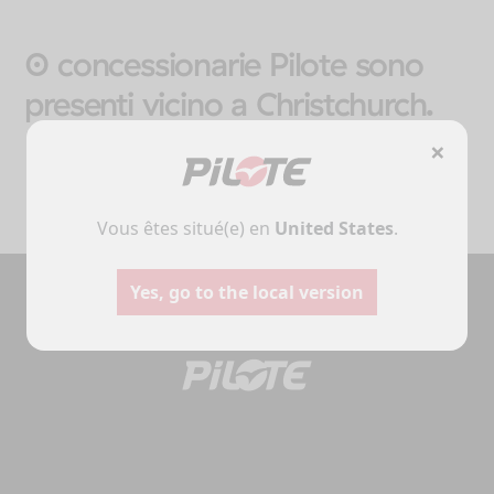
0 concessionarie Pilote sono
presenti vicino a Christchurch.
×
Vous êtes situé(e) en
United States
.
Yes, go to the local version
Campers
Furgon
Selezionare
Selezionare