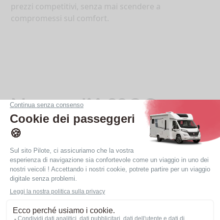
prezzi competitivi, senza mai scendere a
compromessi sul comfort.
Nuovo: l’A630G
Goditi l’A630G: un veicolo comodo e compatto,
maneggevole come un furgone!
Un veicolo passe-partout, lungo come un furgone
(6,30 m): ideale per le strade tortuose e i piccoli
villaggi.
Un salotto “face-to-face” per 5 persone con letto