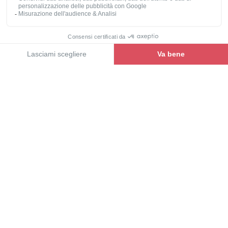
basculante opzionale (raro su un veicolo così
piccolo!), una camera da letto posteriore con un letto
matrimoniale “garage”, un bagno modulabile 2-in-1,
Vedere la gamma
un gavone capace di trasportare 2 biciclette…
Questo veicolo ha tutto per piacere!
Scopri l’A630G