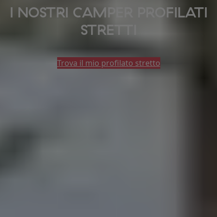
I NOSTRI CAMPER PROFILATI
STRETTI
Trova il mio profilato stretto